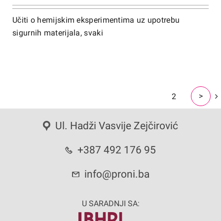
Učiti o hemijskim eksperimentima uz upotrebu
sigurnih materijala, svaki
>
1
2
Ul. Hadži Vasvije Zejčirović
+387 492 176 95
info@proni.ba
U SARADNJI SA: