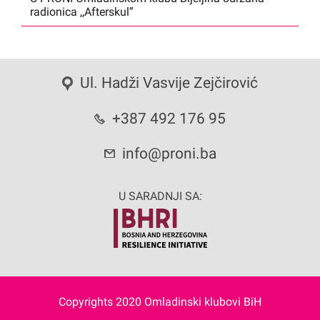
radionica ,,Afterskul”
Ul. Hadži Vasvije Zejčirović
+387 492 176 95
info@proni.ba
U SARADNJI SA:
Copyrights 2020 Omladinski klubovi BiH