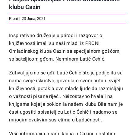
klubu Cazin
Proni
|
23 Juna, 2021
Inspirativno druženje u prirodi i razgovor o
književnosti imali su naši mladi iz PRONI
Omladinskog kluba Cazin sa specijalnom gošćom,
spisateljicom gđom. Nerminom Latić Ćehić.
Zahvaljujemo se gđi. Latić Ćehić što je podijelila sa
nama svoje iskustvo, govorila o svom putu u svijet
književnosti, potakla ove mlade ljude da razmišljaju
o važnosti pisane riječi. Neizostavno hvala i na
knjigama koje je poklonila našem klubu.Bila nam je
čast ugostiti spisateljicu Latić Ćehić i nadamo se
mnogim ovakvim susretima u budućnosti.
Više informacija o radu kluba u Cazinu i ostalim