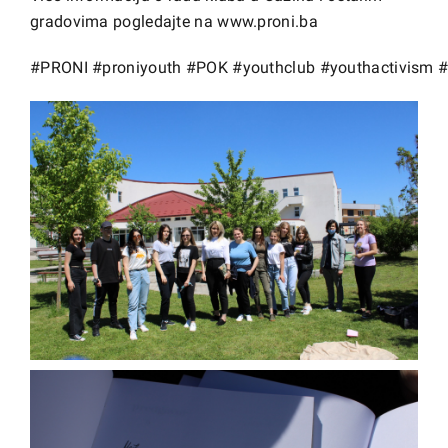
gradovima pogledajte na
www.proni.ba
#PRONI
#proniyouth
#POK
#youthclub
#youthactivism
#