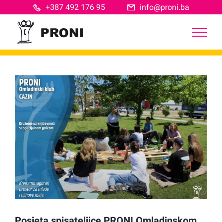
Skip
+387 492 176 95
info@proni.ba
to
content
View
Larger
Image
Posjeta spisateljice PRONI Omladinskom