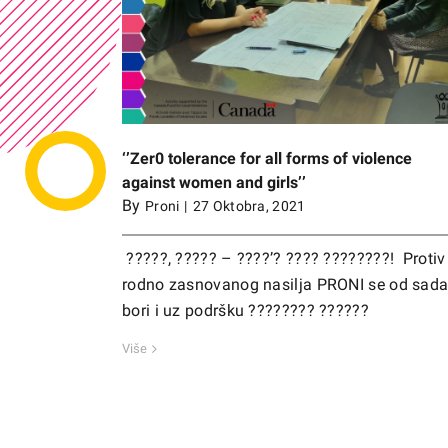
ms of violence
Održan sastanak sa predstavnicima O
irls’’
Akademije
‘’Zer0 tolerance for all forms of violence
against women and girls’’
By
Proni
|
27 Oktobra, 2021
?????, ????? – ????’? ???? ????????! Protiv
rodno zasnovanog nasilja PRONI se od sad
bori i uz podršku ???????? ??????
Više