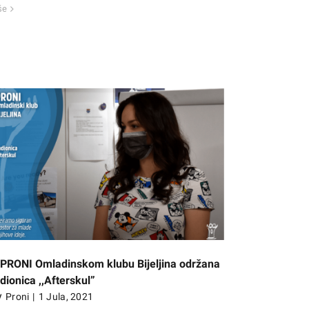
še
 PRONI Omladinskom klubu Bijeljina održana
dionica ,,Afterskul”
y
Proni
|
1 Jula, 2021