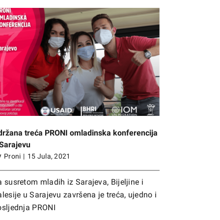
držana treća PRONI omladinska konferencija
 Sarajevu
y
Proni
|
15 Jula, 2021
 susretom mladih iz Sarajeva, Bijeljine i
lesije u Sarajevu završena je treća, ujedno i
osljednja PRONI