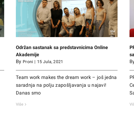
nline
PRONI i JU CKM potpisali protokol o nastavku
saradnje
Održan sastanak sa predstavnicima Online
PR
Akademije
s
By
B
Proni
|
15 Jula, 2021
Team work makes the dream work – još jedna
P
a
saradnja na polju zapošljavanja u najavi!
Ce
Danas smo
Sa
Više
Vi