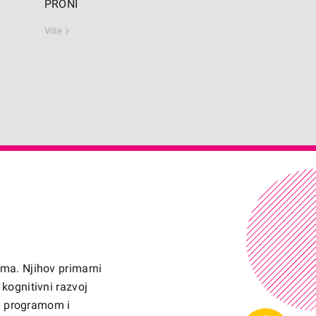
PRONI
Više
ima. Njihov primarni
i kognitivni razvoj
m programom i