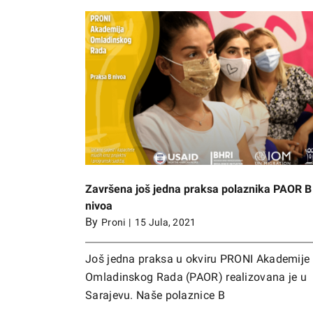
olaznika PAOR B
U PRONI Omladinskom klubu Bijeljina 
radionica ,,Afterskul”
Završena još jedna praksa polaznika PAOR B
nivoa
By
Proni
|
15 Jula, 2021
Još jedna praksa u okviru PRONI Akademije
Omladinskog Rada (PAOR) realizovana je u
Sarajevu. Naše polaznice B