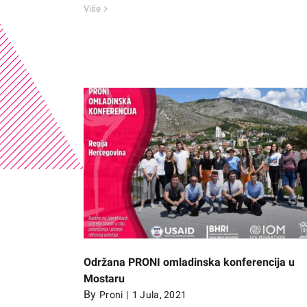
Više
konferencija u
U PRONI Omladinskom klubu Prijedor o
radionice ,,Kritička moć filma”
Održana PRONI omladinska konferencija u
Mostaru
By
Proni
|
1 Jula, 2021