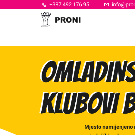
Skip
+387 492 176 95
info@pron
to
content
OMLADINS
KLUBOVI B
Mjesto namijenjeno 