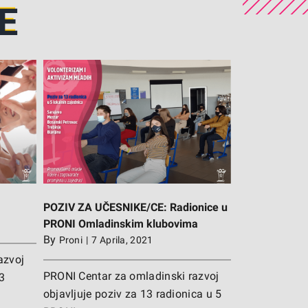
E
ionice u
ovima
a
POZIV ZA UČESNIKE/CE: Radionice u
PRONI Omladinskim klubovima
By
Proni
|
7 Aprila, 2021
azvoj
PRONI Centar za omladinski razvoj
 3
objavljuje poziv za 13 radionica u 5