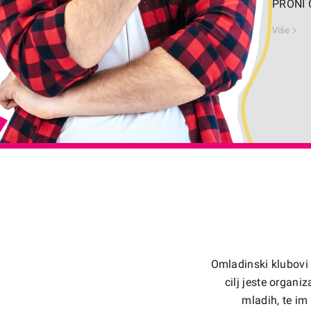
PRONI C
Više
Omladinski klubovi 
cilj jeste organiz
mladih, te i