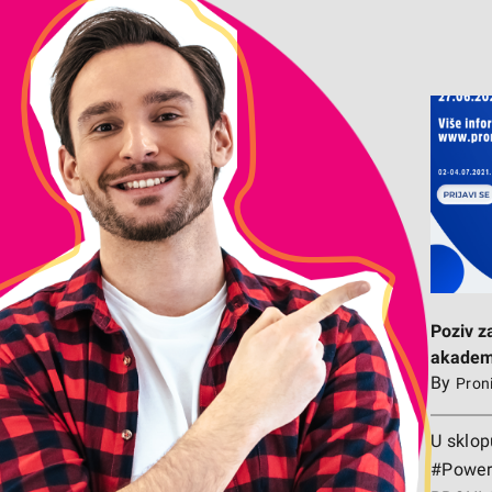
Poziv za učenike/ce: EU Digitalna
Po
akademija (Sarajevo)
Poziv z
akademi
By
Pron
U sklop
#PowerO