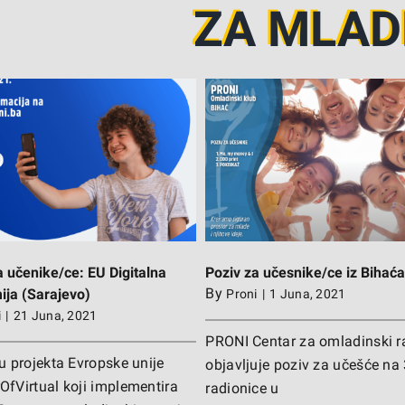
ZA MLAD
POZIV ZA UČESNIKE/CE: Rad
ziv za učesnike/ce iz Bihaća
PRONI Omladinskim klub
a učenike/ce: EU Digitalna
Poziv za učesnike/ce iz Bihać
By
ja (Sarajevo)
Proni
|
1 Juna, 2021
i
|
21 Juna, 2021
PRONI Centar za omladinski r
u projekta Evropske unije
objavljuje poziv za učešće na
fVirtual koji implementira
radionice u