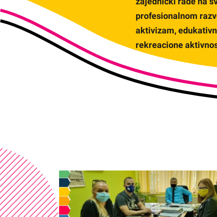
zajednički rade na s
profesionalnom razv
aktivizam, edukativn
rekreacione aktivnos