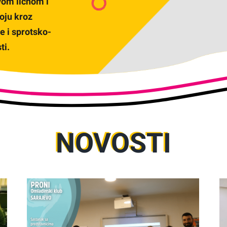
vom ličnom i
oju kroz
e i sprotsko-
ti.
NOVOSTI