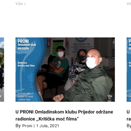
Više
Vi
držane
U PRONI Omladinskom klubu Bijeljina održana
radionica ,,Afterskul”
U PRONI Omladinskom klubu Prijedor održane
U
radionice ,,Kritička moć filma”
ra
By
B
Proni
|
1 Jula, 2021