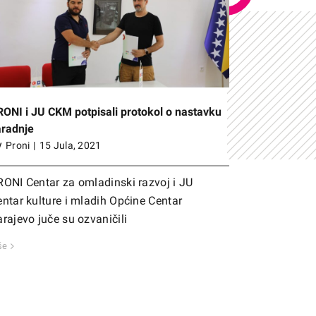
ONI i JU CKM potpisali protokol o nastavku
aradnje
y
Proni
|
15 Jula, 2021
RONI Centar za omladinski razvoj i JU
ntar kulture i mladih Općine Centar
rajevo juče su ozvaničili
še