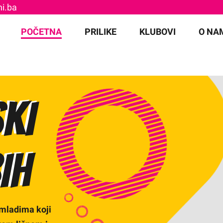
i.ba
for:
POČETNA
PRILIKE
KLUBOVI
O NA
KI
IH
mladima koji