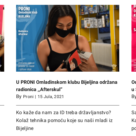
održana
Održana treća PRONI omladinska konferencija
u Sarajevu
U PRONI Omladinskom klubu Bijeljina održana
O
radionica ,,Afterskul”
u
By
B
Proni
|
15 Jula, 2021
Ko kaže da nam za ID treba državljanstvo?
Sa
Kolaž tehnika pomoću koje su naši mladi iz
Ka
Bijeljine
p