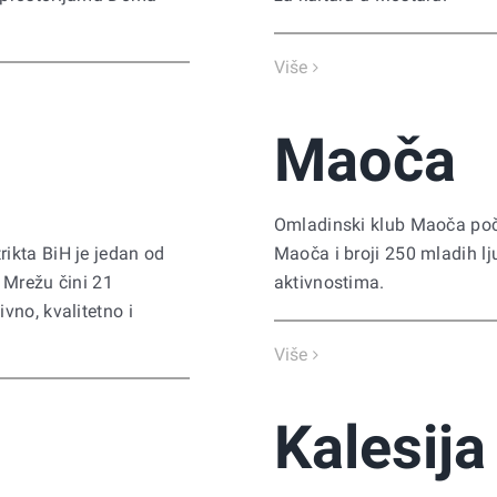
Više
Maoča
Omladinski klub Maoča poč
ikta BiH je jedan od
Maoča i broji 250 mladih l
 Mrežu čini 21
aktivnostima.
vno, kvalitetno i
Više
Kalesija