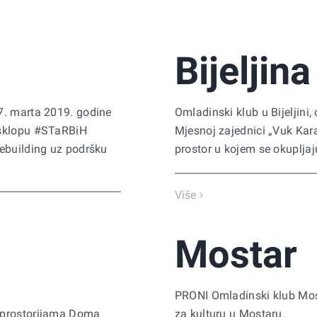
Bijeljina
7. marta 2019. godine
Omladinski klub u Bijeljini,
 sklopu #STaRBiH
Mjesnoj zajednici „Vuk Kara
cebuilding uz podršku
prostor u kojem se okupljaj
Više
Mostar
PRONI Omladinski klub Most
u prostorijama Doma
za kulturu u Mostaru.