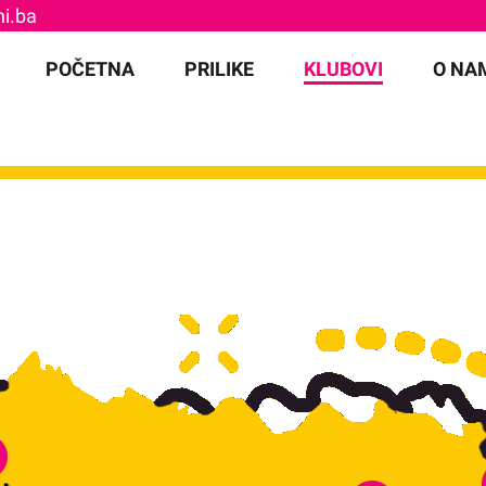
i.ba
for:
POČETNA
PRILIKE
KLUBOVI
O NA