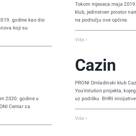
Tokom mjeseca maja 2019. g
klub, jedinstven prostor n
2019. godine kao dio
na području ove općine.
nova koji su
Više
Cazin
PRONI Omladinski klub Cazi
YouVolution projekta, kojeg
em 2020. godine u
uz podršku BHRI inicijative
RONI Centar za
Više