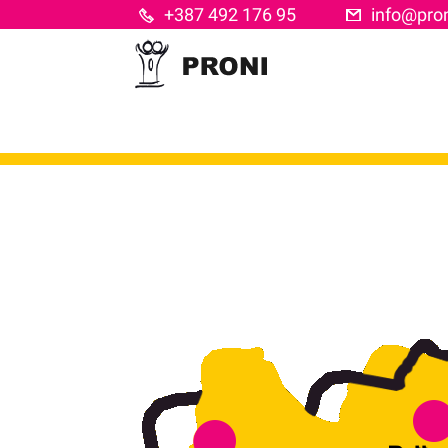
Skip
+387 492 176 95
info@pron
to
content