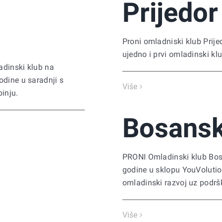
Prijedor
Proni omladniski klub Prije
ujedno i prvi omladinski klu
adinski klub na
odine u saradnji s
Više
inju.
Bosansk
PRONI Omladinski klub Bosa
godine u sklopu YouVolution
omladinski razvoj uz podršk
Više