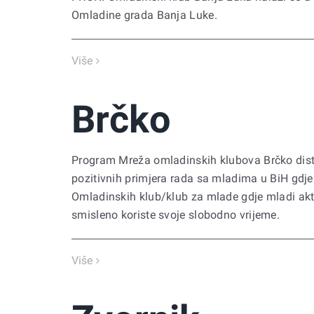
Omladine grada Banja Luke.
Više
Brčko
Program Mreža omladinskih klubova Brčko distr
pozitivnih primjera rada sa mladima u BiH gdje
Omladinskih klub/klub za mlade gdje mladi akti
smisleno koriste svoje slobodno vrijeme.
Više