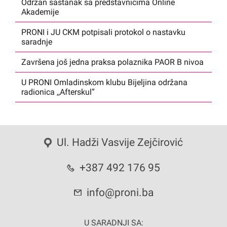
Održan sastanak sa predstavnicima Online
Akademije
PRONI i JU CKM potpisali protokol o nastavku
saradnje
Završena još jedna praksa polaznika PAOR B nivoa
U PRONI Omladinskom klubu Bijeljina održana
radionica ,,Afterskul”
Ul. Hadži Vasvije Zejčirović
+387 492 176 95
info@proni.ba
U SARADNJI SA: