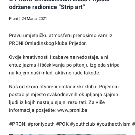
održane radionice ”Strip art”
Proni
|
24 Marta, 2021
Pravu umjetničku atmosferu prenosimo vam iz
PRONI Omladinskog kluba Prijedor.
Ovdje kreativnosti i zabave ne nedostaje, a ni
entuzijazma i iščekivanja po pitanju izgleda stripa
na kojem naši mladi aktivno rade takođe.
Naš od skoro otvoreni omladinski klub u Prijedoru
postao je mjesto svakodnevnih okupljanja sjajnih
ljudi iz kojih nastaju sjajni rezultati. Za više
informacija posjetite:
www.proni.ba
#PRONI
#proniyouth
#POK
#youthclub
#youthactivism
#