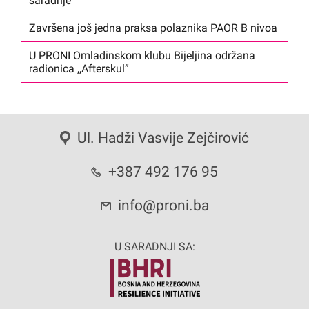
saradnje
Završena još jedna praksa polaznika PAOR B nivoa
U PRONI Omladinskom klubu Bijeljina održana
radionica ,,Afterskul”
Ul. Hadži Vasvije Zejčirović
+387 492 176 95
info@proni.ba
U SARADNJI SA: