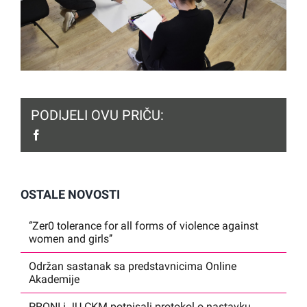
PODIJELI OVU PRIČU:
facebook
OSTALE NOVOSTI
‘’Zer0 tolerance for all forms of violence against
women and girls’’
Održan sastanak sa predstavnicima Online
Akademije
PRONI i JU CKM potpisali protokol o nastavku