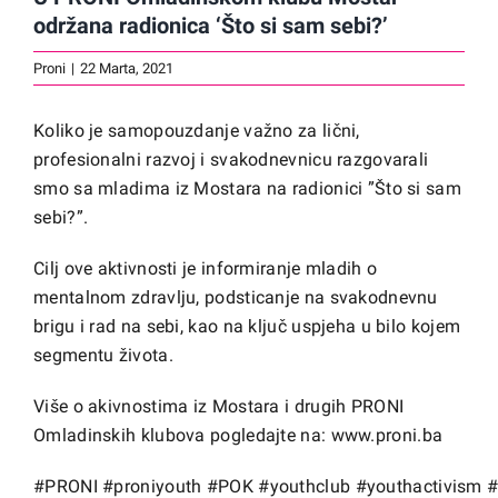
održana radionica ‘Što si sam sebi?’
Proni
|
22 Marta, 2021
Koliko je samopouzdanje važno za lični,
profesionalni razvoj i svakodnevnicu razgovarali
smo sa mladima iz Mostara na radionici ”Što si sam
sebi?”.
Cilj ove aktivnosti je informiranje mladih o
mentalnom zdravlju, podsticanje na svakodnevnu
brigu i rad na sebi, kao na ključ uspjeha u bilo kojem
segmentu života.
Više o akivnostima iz Mostara i drugih PRONI
Omladinskih klubova pogledajte na:
www.proni.ba
#PRONI
#proniyouth
#POK
#youthclub
#youthactivism
#