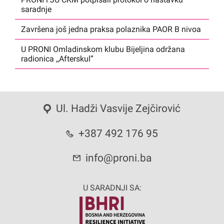
saradnje
Završena još jedna praksa polaznika PAOR B nivoa
U PRONI Omladinskom klubu Bijeljina održana
radionica ,,Afterskul”
Ul. Hadži Vasvije Zejčirović
+387 492 176 95
info@proni.ba
U SARADNJI SA: