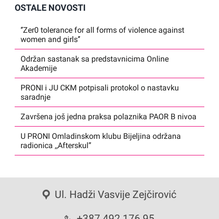
OSTALE NOVOSTI
‘’Zer0 tolerance for all forms of violence against
women and girls’’
Održan sastanak sa predstavnicima Online
Akademije
PRONI i JU CKM potpisali protokol o nastavku
saradnje
Završena još jedna praksa polaznika PAOR B nivoa
U PRONI Omladinskom klubu Bijeljina održana
radionica ,,Afterskul”
Ul. Hadži Vasvije Zejčirović
+387 492 176 95