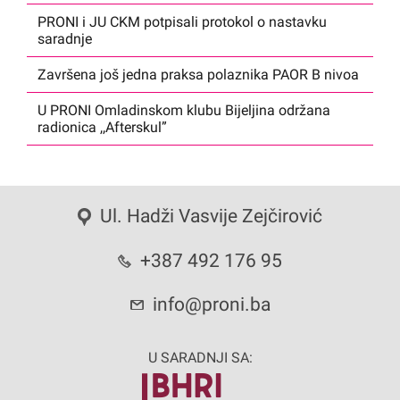
PRONI i JU CKM potpisali protokol o nastavku
saradnje
Završena još jedna praksa polaznika PAOR B nivoa
U PRONI Omladinskom klubu Bijeljina održana
radionica ,,Afterskul”
Ul. Hadži Vasvije Zejčirović
+387 492 176 95
info@proni.ba
U SARADNJI SA: