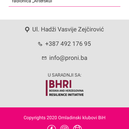
radionica ,,Afterskul”
Ul. Hadži Vasvije Zejčirović
+387 492 176 95
info@proni.ba
U SARADNJI SA:
Copyrights 2020 Omladinski klubovi BiH