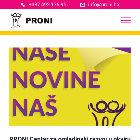
Skip
+387 492 176 95
info@proni.ba
to
content
View
Larger
Image
PRONI Centar za omladinski razvoj u okviru