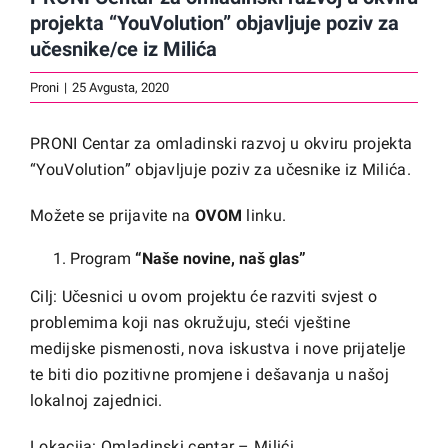
projekta “YouVolution” objavljuje poziv za
učesnike/ce iz Milića
Proni
|
25 Avgusta, 2020
PRONI Centar za omladinski razvoj u okviru projekta
“YouVolution” objavljuje poziv za učesnike iz Milića.
Možete se prijavite na
OVOM
linku
.
Program
“Naše novine, naš glas”
Cilj: Učesnici u ovom projektu će razviti svjest o
problemima koji nas okružuju, steći vještine
medijske pismenosti, nova iskustva i nove prijatelje
te biti dio pozitivne promjene i dešavanja u našoj
lokalnoj zajednici.
Lokacija: Omladinski centar – Milići