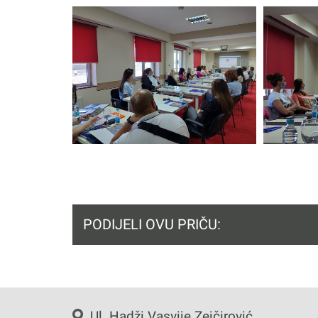
PODIJELI OVU PRIČU:
Ul. Hadži Vasvije Zejčirović