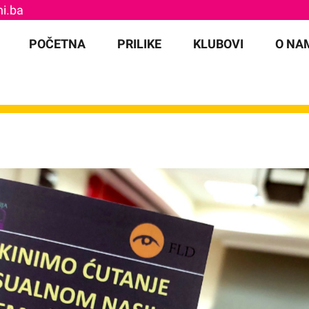
i.ba
for:
POČETNA
PRILIKE
KLUBOVI
O NA