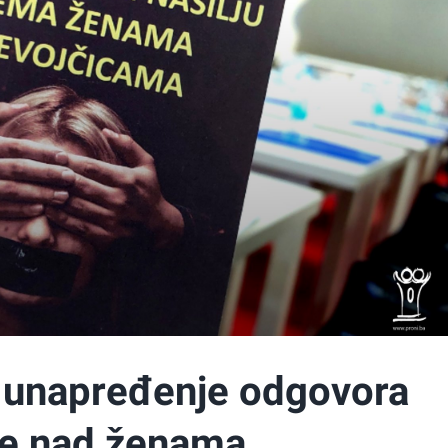
: unapređenje odgovora
je nad ženama