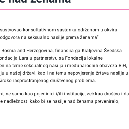
risustvovao konsultativnom sastanku održanom u okviru
odgovora na seksualno nasilje prema ženama“.
Bosnia and Herzegovina
, finansira ga Kraljevina Švedska
 Fondacija Lara u partnerstvu sa
Fondacija lokalne
ren na teme seksualnog nasilja i međunarodnih obaveza BiH,
 u našoj državi, kao i na temu nepovjerenja žrtava nasilja u
g široko rasprostranjenog društvenog problema.
 ne samo kao pojedinici i/ili institucije, već kao društvo i d
je nadležnosti kako bi se nasilje nad ženama preveniralo,