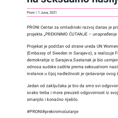
Proni
|
1 Juna, 2021
PRONI
Centar za omladinski razvoj danas je p
projekta „PREKINIMO ĆUTANJE – unapređenje 
Projekat je podržan od strane ureda
UN Women 
(
Embassy of Sweden in Sarajevo
), a realizuje
demokratije
iz Sarajeva.Sastanak je bio usmje
odnosa sudske zaštite prema seksualnom nasilju
instance u čijoj nadležnosti je rješavanje ovo
Jedan od zaključaka je bio da smo svi odgovorni,
svako treba i mora preuzeti odgovornost iz svo
smanjilo i konačno riješilo.
#PRONI
#prekinimoćutanje