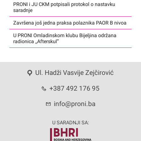
PRONI i JU CKM potpisali protokol o nastavku
saradnje
Završena još jedna praksa polaznika PAOR B nivoa
U PRONI Omladinskom klubu Bijeljina održana
radionica ,,Afterskul”
Ul. Hadži Vasvije Zejčirović
+387 492 176 95
info@proni.ba
U SARADNJI SA: