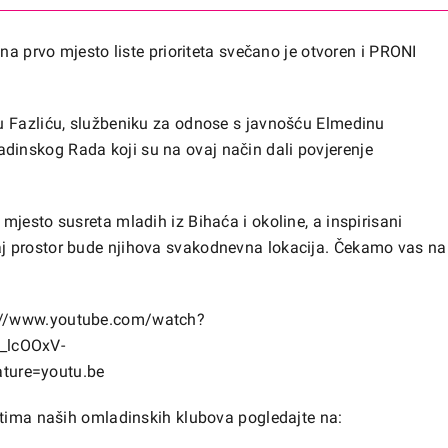
na prvo mjesto liste prioriteta svečano je otvoren i PRONI
u Fazliću, službeniku za odnose s javnošću Elmedinu
inskog Rada koji su na ovaj način dali povjerenje
jesto susreta mladih iz Bihaća i okoline, a inspirisani
j prostor bude njihova svakodnevna lokacija. Čekamo vas na
://www.youtube.com/watch?
_lcOOxV-
ture=youtu.be
stima naših omladinskih klubova pogledajte na: