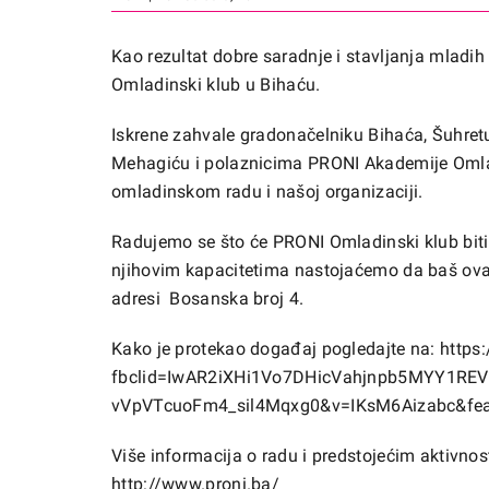
Kao rezultat dobre saradnje i stavljanja mladih 
Omladinski klub u Bihaću.
Iskrene zahvale gradonačelniku Bihaća, Šuhret
Mehagiću i polaznicima PRONI Akademije Omlad
omladinskom radu i našoj organizaciji.
Radujemo se što će PRONI Omladinski klub biti m
njihovim kapacitetima nastojaćemo da baš ova
adresi Bosanska broj 4.
Kako je protekao događaj pogledajte na:
https
fbclid=IwAR2iXHi1Vo7DHicVahjnpb5MYY1REV
vVpVTcuoFm4_sil4Mqxg0&v=IKsM6Aizabc&fea
Više informacija o radu i predstojećim aktivno
http://www.proni.ba/