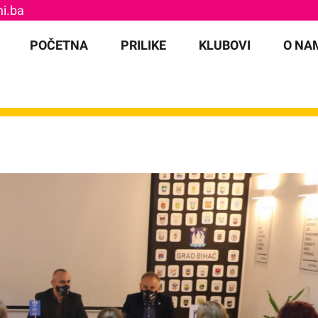
i.ba
for:
POČETNA
PRILIKE
KLUBOVI
O NA