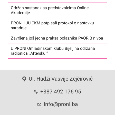
Održan sastanak sa predstavnicima Online
Akademije
PRONI i JU CKM potpisali protokol o nastavku
saradnje
Završena još jedna praksa polaznika PAOR B nivoa
U PRONI Omladinskom klubu Bijeljina održana
radionica ,,Afterskul”
Ul. Hadži Vasvije Zejčirović
+387 492 176 95
info@proni.ba