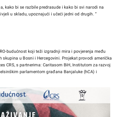
ja, kako bi se razbile predrasude i kako bi svi narodi na
vjeli u skladu, upoznajući i učeći jedni od drugih. “
RO-budućnost koji teži izgradnji mira i povjerenja među
h skupina u Bosni i Hercegovini. Projekat provodi američka
ces CRS, s partnerima: Caritasom BiH, Institutom za razvoj
elsinškim parlamentom građana Banjaluke (hCA) i