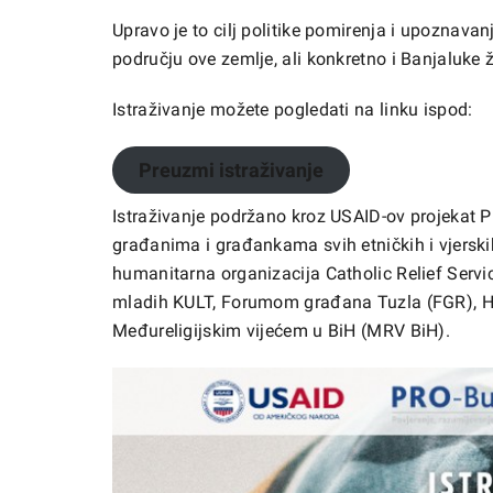
Upravo je to cilj politike pomirenja i upoznavan
području ove zemlje, ali konkretno i Banjaluke ži
Istraživanje možete pogledati na linku ispod:
Preuzmi istraživanje
Istraživanje podržano kroz USAID-ov projekat P
građanima i građankama svih etničkih i vjerski
humanitarna organizacija Catholic Relief Servi
mladih KULT, Forumom građana Tuzla (FGR), H
Međureligijskim vijećem u BiH (MRV BiH).