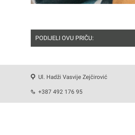
PODIJELI OVU PRIČU:
Ul. Hadži Vasvije Zejčirović
+387 492 176 95
info@proni.ba
Copyrights 2020 Omladinski klubovi BiH