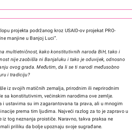
opu projekta podržanog kroz USAID-ov projekat PRO-
lne manjine u Banjoj Luci”.
na multietničnost, kako konstitutivnih naroda BiH, tako i
nost nije zaobišla ni Banjaluku i tako je oduvijek, odnosno
ojanju ovog grada. Međutim, da li se ti narodi međusobno
ru i tradiciju?
šle iz svojih matičnih zemalja, prirodnim ili neprirodnim
ele sa konstitutivnim, većinskim narodima ove zemlje.
ma i ustavima su im zagarantovana ta prava, ali u mnogim
nacije prema tim ljudima. Najveći razlog za to je zapravo u
z tog neznanja proističe. Naravno, takva praksa ne
 imali priliku da bolje upoznaju svoje sugrađane.