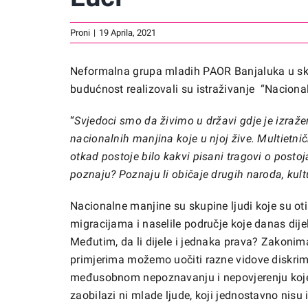
Proni
|
19 Aprila, 2021
Neformalna grupa mladih PAOR Banjaluka u skl
budućnost realizovali su istraživanje “Naciona
“
Svjedoci smo da živimo u državi gdje je izraže
nacionalnih manjina koje u njoj žive. Multietnič
otkad postoje bilo kakvi pisani tragovi o post
poznaju? Poznaju li običaje drugih naroda, kultu
Nacionalne manjine su skupine ljudi koje su oti
migracijama i naselile područje koje danas dij
Međutim, da li dijele i jednaka prava? Zakoni
primjerima možemo uočiti razne vidove diskrimi
međusobnom nepoznavanju i nepovjerenju koje i
zaobilazi ni mlade ljude, koji jednostavno nisu