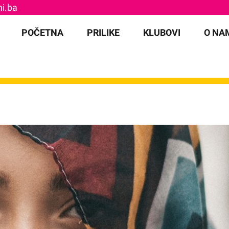
i.ba
for:
POČETNA
PRILIKE
KLUBOVI
O NA