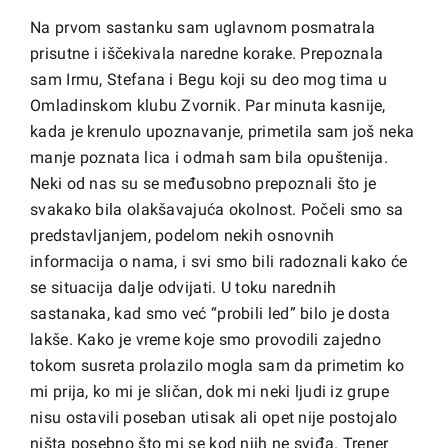
Na prvom sastanku sam uglavnom posmatrala
prisutne i iščekivala naredne korake. Prepoznala
sam Irmu, Stefana i Begu koji su deo mog tima u
Omladinskom klubu Zvornik. Par minuta kasnije,
kada je krenulo upoznavanje, primetila sam još neka
manje poznata lica i odmah sam bila opuštenija.
Neki od nas su se međusobno prepoznali što je
svakako bila olakšavajuća okolnost. Počeli smo sa
predstavljanjem, podelom nekih osnovnih
informacija o nama, i svi smo bili radoznali kako će
se situacija dalje odvijati. U toku narednih
sastanaka, kad smo već “probili led” bilo je dosta
lakše. Kako je vreme koje smo provodili zajedno
tokom susreta prolazilo mogla sam da primetim ko
mi prija, ko mi je sličan, dok mi neki ljudi iz grupe
nisu ostavili poseban utisak ali opet nije postojalo
ništa posebno što mi se kod njih ne sviđa. Trener