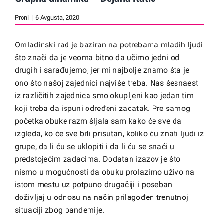
Proni
|
6 Avgusta, 2020
Omladinski rad je baziran na potrebama mladih ljudi
što znači da je veoma bitno da učimo jedni od
drugih i sarađujemo, jer mi najbolje znamo šta je
ono što našoj zajednici najviše treba. Nas šesnaest
iz različitih zajednica smo okupljeni kao jedan tim
koji treba da ispuni određeni zadatak. Pre samog
početka obuke razmišljala sam kako će sve da
izgleda, ko će sve biti prisutan, koliko ću znati ljudi iz
grupe, da li ću se uklopiti i da li ću se snaći u
predstojećim zadacima. Dodatan izazov je što
nismo u mogućnosti da obuku prolazimo uživo na
istom mestu uz potpuno drugačiji i poseban
doživljaj u odnosu na način prilagođen trenutnoj
situaciji zbog pandemije.