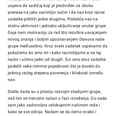
uspeva da sadržaj koji je predviđen za obuku
prenese na jako zanimljiv način i da nas kroz razne
zadatke približi jedne drugima. Podstiče nas na
stalnu aktivnost i jednako uključivanje unutar grupe.
Daje nam motivaciju za rad što rezultira usvajanjem
novog znanja i boljim upoznavanjem članova naše
grupe međusobno. Kroz svaki zadatak uspevamo da
pokažemo ko smo mi i kako razmišljamo a na taj
način i učimo jedni od drugih. Svi smo kroz zadatke
podelili neke intimne pojedinosti što je dovelo do
jednog većeg stepena poverenja i bliskosti između
nas.
Dakle, kada su u pitanju razvojni stadijumi grupe,
naš tim se trenutno nalazi u fazi izvođenja. Do sada
sam jako zadovoljna celokupnim načinom rada i
kako se sve odvija. Nadam se da ćemo ovako i