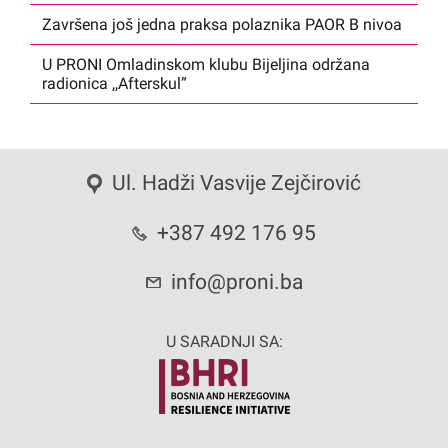
Završena još jedna praksa polaznika PAOR B nivoa
U PRONI Omladinskom klubu Bijeljina održana
radionica ,,Afterskul”
Ul. Hadži Vasvije Zejčirović
+387 492 176 95
info@proni.ba
U SARADNJI SA: