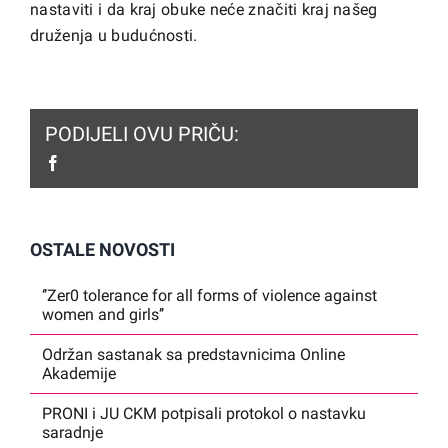
nastaviti i da kraj obuke neće značiti kraj našeg
druženja u budućnosti.
PODIJELI OVU PRIČU:
facebook
OSTALE NOVOSTI
‘’Zer0 tolerance for all forms of violence against
women and girls’’
Održan sastanak sa predstavnicima Online
Akademije
PRONI i JU CKM potpisali protokol o nastavku
saradnje