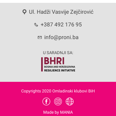
Ul. Hadži Vasvije Zejčirović
+387 492 176 95
info@proni.ba
U SARADNJI SA:
Copyrights 2020 Omladinski klubovi BiH
Made by MANIA