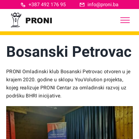
Skip
+387 492 176 95
info@proni.ba
to
content
Bosanski Petrovac
PRONI Omladinski klub Bosanski Petrovac otvoren u je
krajem 2020. godine u sklopu YouVolution projekta,
kojeg realizuje PRONI Centar za omladinski razvoj uz
podršku BHRI inicijative.