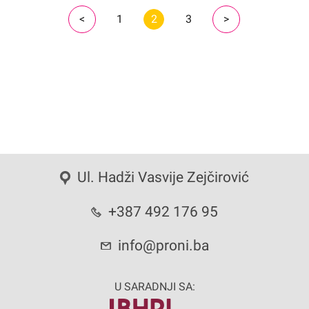
<
>
1
2
3
Ul. Hadži Vasvije Zejčirović
+387 492 176 95
info@proni.ba
U SARADNJI SA: