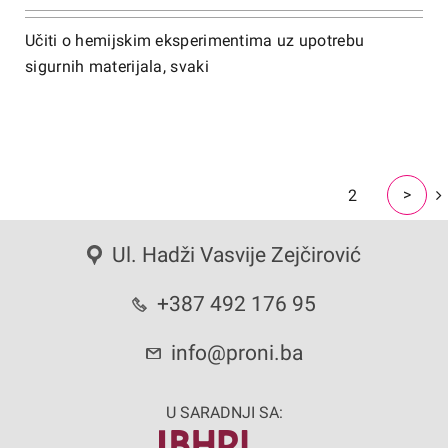
Učiti o hemijskim eksperimentima uz upotrebu
sigurnih materijala, svaki
>
1
2
Ul. Hadži Vasvije Zejčirović
+387 492 176 95
info@proni.ba
U SARADNJI SA: