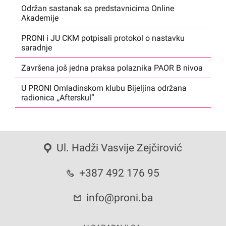
Održan sastanak sa predstavnicima Online
Akademije
PRONI i JU CKM potpisali protokol o nastavku
saradnje
Završena još jedna praksa polaznika PAOR B nivoa
U PRONI Omladinskom klubu Bijeljina održana
radionica ,,Afterskul”
Ul. Hadži Vasvije Zejčirović
+387 492 176 95
info@proni.ba