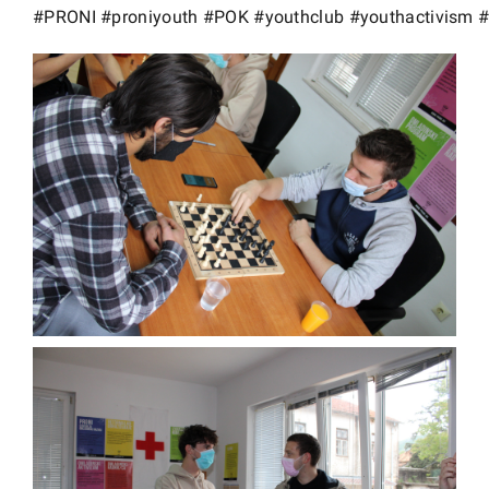
#PRONI
#proniyouth
#POK
#youthclub
#youthactivism
#