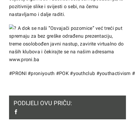
pozitivnije slike i svijesti o sebi, na čemu
nastavljamo i dalje raditi.
A dok se naši ”Osvajači pozornice” već treći put
spremaju za bez greške odrađenu prezentaciju,
treme osolobođen javni nastup, zavirite virtualno do
naših klubova i čekirajte se na našim adresama
www.proni.ba
#PRONI
#proniyouth
#POK
#youthclub
#youthactivism
#
PODIJELI OVU PRIČU:
facebook