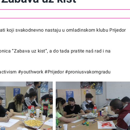
zultati koji svakodnevno nastaju u omladinskom klubu Prijedor
ica ”Zabava uz kist”, a do tada pratite naš rad i na
activism
#youthwork
#Prijedor
#proniusvakomgradu