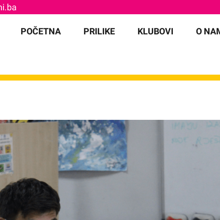
i.ba
for:
POČETNA
PRILIKE
KLUBOVI
O NA