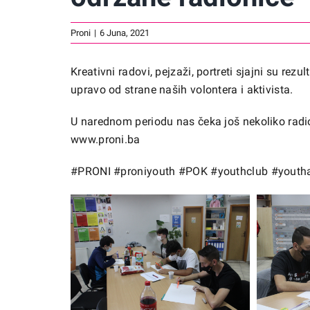
Proni
|
6 Juna, 2021
Kreativni radovi, pejzaži, portreti sjajni su re
upravo od strane naših volontera i aktivista.
U narednom periodu nas čeka još nekoliko radion
www.proni.ba
#PRONI
#proniyouth
#POK
#youthclub
#youth