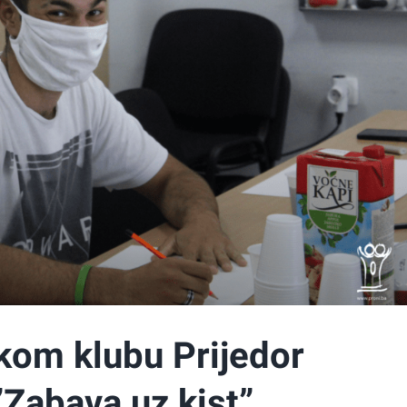
om klubu Prijedor
”Zabava uz kist”