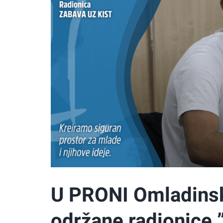
U PRONI Omladinsk
održane radionice 