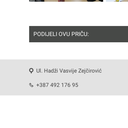
PODIJELI OVU PRIČU:
Ul. Hadži Vasvije Zejčirović
+387 492 176 95
info@proni.ba
Copyrights 2020 Omladinski klubovi BiH