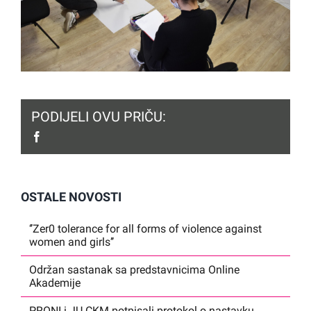
PODIJELI OVU PRIČU:
facebook
OSTALE NOVOSTI
‘’Zer0 tolerance for all forms of violence against
women and girls’’
Održan sastanak sa predstavnicima Online
Akademije
PRONI i JU CKM potpisali protokol o nastavku