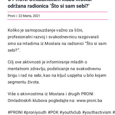
održana radionica ‘Što si sam sebi?’
Proni
|
22 Marta, 2021
Koliko je samopouzdanje važno za lični,
profesionalni razvoj i svakodnevnicu razgovarali
smo sa mladima iz Mostara na radionici ”Što si sam
sebi?”.
Cilj ove aktivnosti je informiranje mladih o
mentalnom zdravlju, podsticanje na svakodnevnu
brigu i rad na sebi, kao na ključ uspjeha u bilo kojem
segmentu života.
Više o akivnostima iz Mostara i drugih PRONI
Omladinskih klubova pogledajte na:
www.proni.ba
#PRONI
#proniyouth
#POK
#youthclub
#youthactivism
#