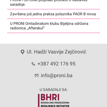
saradnje
Završena još jedna praksa polaznika PAOR B nivoa
U PRONI Omladinskom klubu Bijeljina održana
radionica ,,Afterskul”
Ul. Hadži Vasvije Zejčirović
+387 492 176 95
info@proni.ba
U SARADNJI SA: