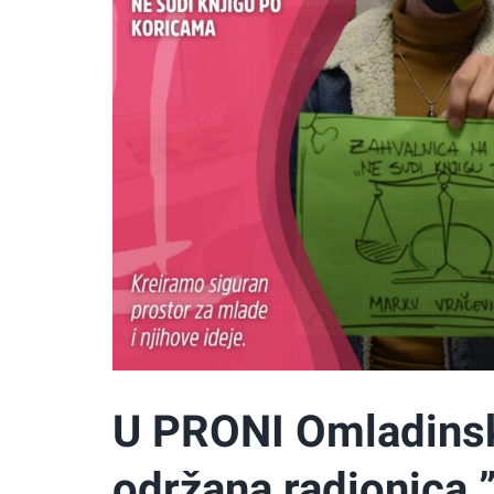
U PRONI Omladins
održana radionica 