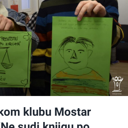
kom klubu Mostar
”Ne sudi knjigu po