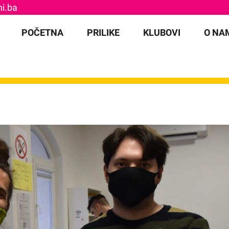
i.ba
for:
POČETNA
PRILIKE
KLUBOVI
O NA