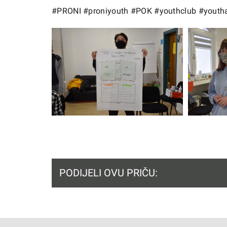
#PRONI
#proniyouth
#POK
#youthclub
#youth
PODIJELI OVU PRIČU: