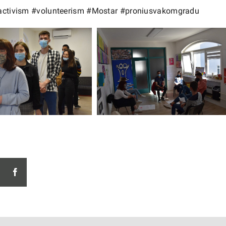
activism
#volunteerism
#Mostar
#proniusvakomgradu
facebook