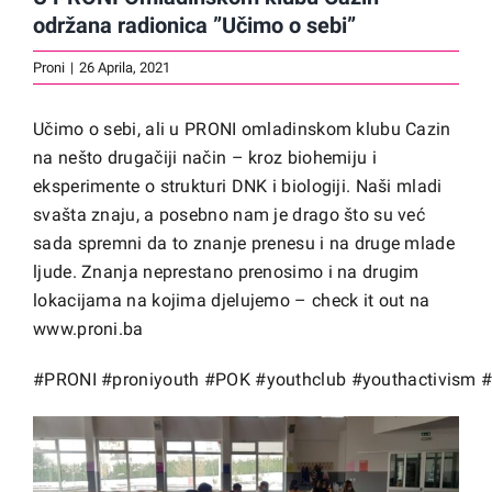
održana radionica ”Učimo o sebi”
Proni
|
26 Aprila, 2021
Učimo o sebi, ali u PRONI omladinskom klubu Cazin
na nešto drugačiji način – kroz biohemiju i
eksperimente o strukturi DNK i biologiji. Naši mladi
svašta znaju, a posebno nam je drago što su već
sada spremni da to znanje prenesu i na druge mlade
ljude. Znanja neprestano prenosimo i na drugim
lokacijama na kojima djelujemo – check it out na
www.proni.ba
#PRONI
#proniyouth
#POK
#youthclub
#youthactivism
#