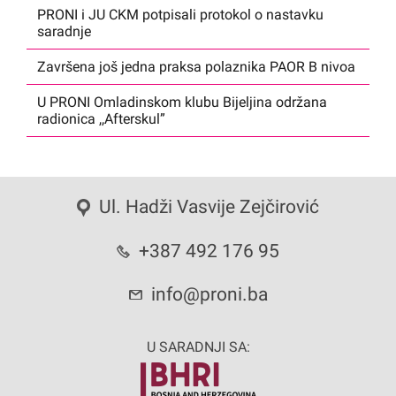
PRONI i JU CKM potpisali protokol o nastavku
saradnje
Završena još jedna praksa polaznika PAOR B nivoa
U PRONI Omladinskom klubu Bijeljina održana
radionica ,,Afterskul”
Ul. Hadži Vasvije Zejčirović
+387 492 176 95
info@proni.ba
U SARADNJI SA: