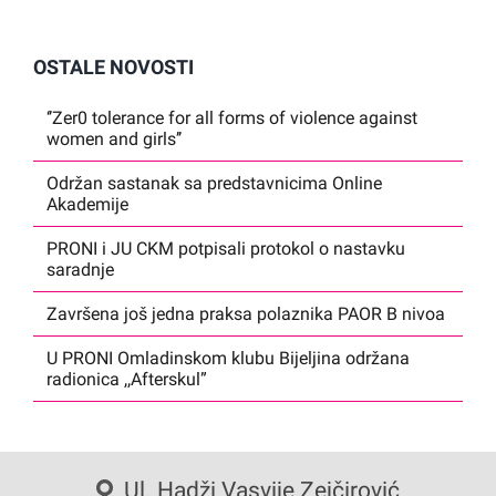
OSTALE NOVOSTI
‘’Zer0 tolerance for all forms of violence against
women and girls’’
Održan sastanak sa predstavnicima Online
Akademije
PRONI i JU CKM potpisali protokol o nastavku
saradnje
Završena još jedna praksa polaznika PAOR B nivoa
U PRONI Omladinskom klubu Bijeljina održana
radionica ,,Afterskul”
Ul. Hadži Vasvije Zejčirović