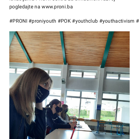
pogledajte na
www.proni.ba
#PRONI
#proniyouth
#POK
#youthclub
#youthactivism
#