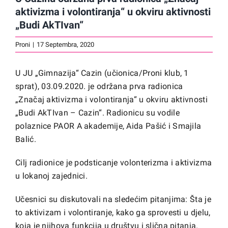
aktivizma i volontiranja“ u okviru aktivnosti
„Budi AkTIvan“
Proni
|
17 Septembra, 2020
U JU „Gimnazija“ Cazin (učionica/Proni klub, 1
sprat), 03.09.2020. je održana prva radionica
„Značaj aktivizma i volontiranja“ u okviru aktivnosti
„Budi AkTIvan – Cazin“. Radionicu su vodile
polaznice PAOR A akademije, Aida Pašić i Smajila
Balić.
Cilj radionice je podsticanje volonterizma i aktivizma
u lokanoj zajednici.
Učesnici su diskutovali na sledećim pitanjima: Šta je
to aktivizam i volontiranje, kako ga sprovesti u djelu,
koja je njihova funkcija u društvu i slična pitanja.