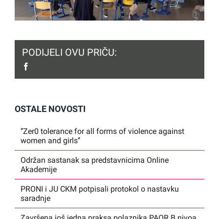
PODIJELI OVU PRIČU:
facebook
OSTALE NOVOSTI
‘’Zer0 tolerance for all forms of violence against
women and girls’’
Održan sastanak sa predstavnicima Online
Akademije
PRONI i JU CKM potpisali protokol o nastavku
saradnje
Završena još jedna praksa polaznika PAOR B nivoa