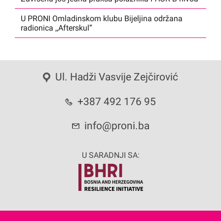
U PRONI Omladinskom klubu Bijeljina održana
radionica ,,Afterskul”
Ul. Hadži Vasvije Zejčirović
+387 492 176 95
info@proni.ba
U SARADNJI SA: