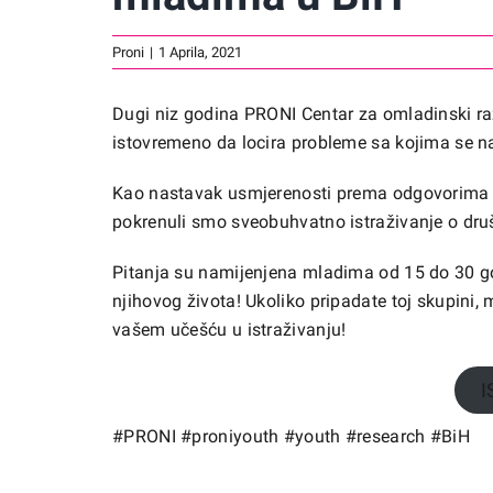
Proni
|
1 Aprila, 2021
Dugi niz godina PRONI Centar za omladinski razv
istovremeno da locira probleme sa kojima se n
Kao nastavak usmjerenosti prema odgovorima na
pokrenuli smo sveobuhvatno istraživanje o dr
Pitanja su namijenjena mladima od 15 do 30 god
njihovog života! Ukoliko pripadate toj skupini,
vašem učešću u istraživanju!
I
#PRONI
#proniyouth
#youth
#research
#BiH