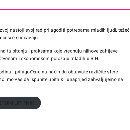
oj nastoji svoj rad prilagoditi potrebama mladih ljudi, težeć
ajčešće suočavaju.
 ta pitanja i praksama koje vrednuju njihove zahtjeve,
uštvenom i ekonomskom položaju mladih u BiH.
ina i prilagođena na način da obuhvate različite sfere
 molimo vas da ispunite upitnik i unaprijed zahvaljujemo na
SPUNI UPITNIK