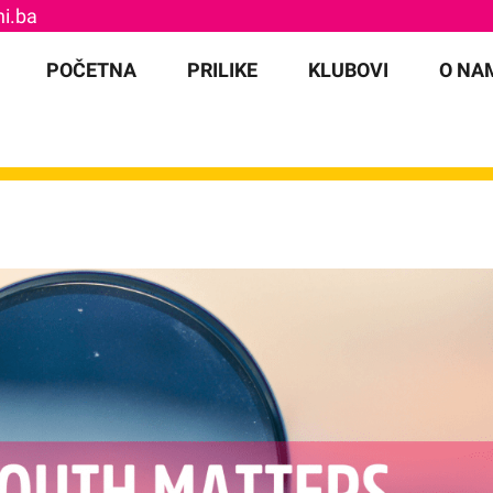
i.ba
for:
POČETNA
PRILIKE
KLUBOVI
O NA