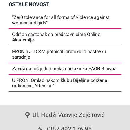
OSTALE NOVOSTI
‘’Zer0 tolerance for all forms of violence against
women and girls’’
Održan sastanak sa predstavnicima Online
Akademije
PRONI i JU CKM potpisali protokol o nastavku
saradnje
Završena još jedna praksa polaznika PAOR B nivoa
U PRONI Omladinskom klubu Bijeljina održana
radionica ,,Afterskul”
Ul. Hadži Vasvije Zejčirović
+387 492 176 95