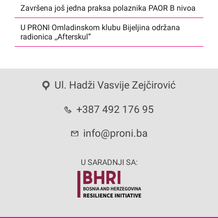
Završena još jedna praksa polaznika PAOR B nivoa
U PRONI Omladinskom klubu Bijeljina održana
radionica ,,Afterskul”
Ul. Hadži Vasvije Zejčirović
+387 492 176 95
info@proni.ba
U SARADNJI SA: