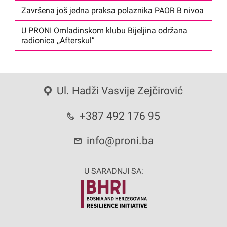
Završena još jedna praksa polaznika PAOR B nivoa
U PRONI Omladinskom klubu Bijeljina održana
radionica ,,Afterskul”
Ul. Hadži Vasvije Zejčirović
+387 492 176 95
info@proni.ba
U SARADNJI SA: