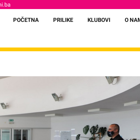
i.ba
for:
POČETNA
PRILIKE
KLUBOVI
O NA