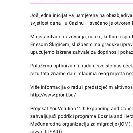
Još jedna inicijativa usmjerena na obezbjeđiva
svjetlost dana i u Cazinu – svečano je otvoren
Ministarstvu obrazovanja, nauke, kulture i spo
Enesom Škrgićem, službenicima gradske uprav
upućujemo iskrene zahvale za doprinos i poka
Polažemo optimizam i nadu u sve što nas očekuje
rezultata znamo da s mladima ovog mjesta neće
Više informacija o radu i predstojećim aktivno
http://www.proni.ba/
Projekat YouVolution 2.0: Expanding and Conso
zahvaljujući podršci programa Bosnia and Herzeg
Međunarodna organizacija za migracije (IOM),
razvoj (USAID).