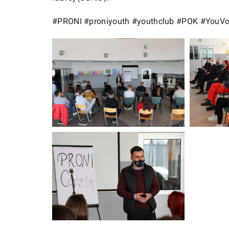
#PRONI
#proniyouth
#youthclub
#POK
#YouVo