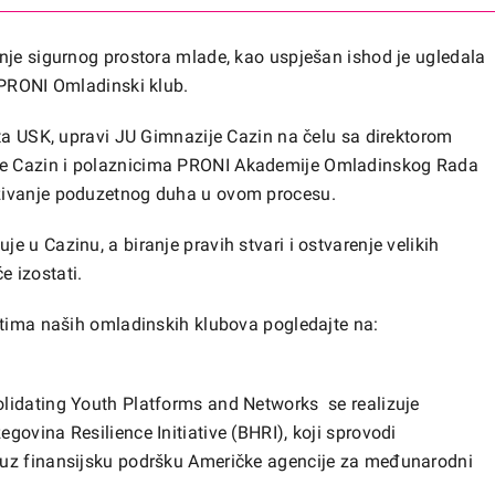
nje sigurnog prostora mlade, kao uspješan ishod je ugledala
 PRONI Omladinski klub.
rta USK, upravi JU Gimnazije Cazin na čelu sa direktorom
e Cazin i polaznicima PRONI Akademije Omladinskog Rada
zivanje poduzetnog duha u ovom procesu.
 u Cazinu, a biranje pravih stvari i ostvarenje velikih
 izostati.
stima naših omladinskih klubova pogledajte na:
lidating Youth Platforms and Networks se realizuje
ovina Resilience Initiative (BHRI), koji sprovodi
 uz finansijsku podršku Američke agencije za međunarodni