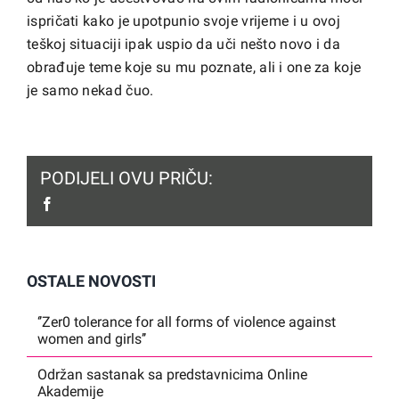
ispričati kako je upotpunio svoje vrijeme i u ovoj
teškoj situaciji ipak uspio da uči nešto novo i da
obrađuje teme koje su mu poznate, ali i one za koje
je samo nekad čuo.
PODIJELI OVU PRIČU:
facebook
OSTALE NOVOSTI
‘’Zer0 tolerance for all forms of violence against
women and girls’’
Održan sastanak sa predstavnicima Online
Akademije