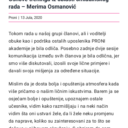
rada – Merima Osmanović
Proni
|
13 Jula, 2020
Tokom rada u našoj grupi članovi, ali i voditelji
obuke kao i podrška ostalih uposlenika PRONI
akademije je bila odliča. Posebno zadnje dvije sesije
komunikacija između svih članova je bila odlična, jer
smo više diskutovali, izosili svoje lične primjere i
davali svoja mišjenja za određene situacije.
Mislim da je dosta bolja i opuštenija atmosfera kada
više pričamo o našim ličnim iskustvima. Barem ja se
osjećam bolje i opuštenije, upoznajem ostale
učesnike, vidim kako razmišljaju i na neki način
vidim šta oni ustvari žele, da li žele neku promjenu
da naprave, koliko su zainteresovani za to što se