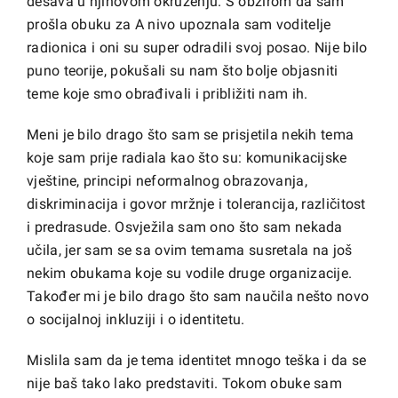
dešava u njihovom okruženju. S obzirom da sam
prošla obuku za A nivo upoznala sam voditelje
radionica i oni su super odradili svoj posao. Nije bilo
puno teorije, pokušali su nam što bolje objasniti
teme koje smo obrađivali i približiti nam ih.
Meni je bilo drago što sam se prisjetila nekih tema
koje sam prije radiala kao što su: komunikacijske
vještine, principi neformalnog obrazovanja,
diskriminacija i govor mržnje i tolerancija, različitost
i predrasude. Osvježila sam ono što sam nekada
učila, jer sam se sa ovim temama susretala na još
nekim obukama koje su vodile druge organizacije.
Također mi je bilo drago što sam naučila nešto novo
o socijalnoj inkluziji i o identitetu.
Mislila sam da je tema identitet mnogo teška i da se
nije baš tako lako predstaviti. Tokom obuke sam