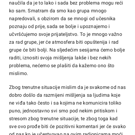
naučila da je to lako i sada bez problema mogu reći
ko sam. Smatram da smo kao grupa mnogo
napredovali, s obzirom da se mnogi od učesnika
poznaju od prije, sada se bolje i upoznajemo i
učvršćujemo svoje prijateljstvo. To je mnogo važno
za rad grupe, jer će atmosfera biti opuštenija i rad
grupe će biti bolji. Na sljedećim sesijama ćemo bolje
raditi, iznositi svoja mišljenja lakše i bez nekih
problema, nećemo se plašiti da kažemo ono što
mislimo.
Zbog trenutne situacije mislim da je svakome od nas
dobro došlo da razmijeni mišljenja sa ljudima koje
ne viđa tako često i sa kojima ne komunicira toliko
puno, jednostavno svi smo pod nekim pritiskom i
stresom zbog trenutne situacije, te zbog toga kad
sve ovo prođe biti će pozitivni komentari jer će svako
od nas ko je učestvovao na ovim radionicama moći