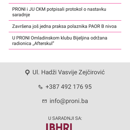
PRONI i JU CKM potpisali protokol o nastavku
saradnje
Završena još jedna praksa polaznika PAOR B nivoa
U PRONI Omladinskom klubu Bijeljina održana
radionica ,,Afterskul”
Ul. Hadži Vasvije Zejčirović
+387 492 176 95
info@proni.ba
U SARADNJI SA: