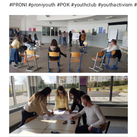
#PRONI
#proniyouth
#POK
#youthclub
#youthactivism
#