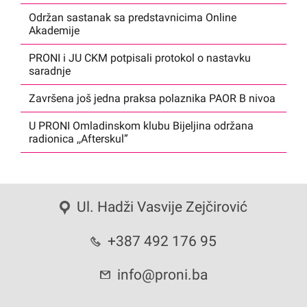
Održan sastanak sa predstavnicima Online
Akademije
PRONI i JU CKM potpisali protokol o nastavku
saradnje
Završena još jedna praksa polaznika PAOR B nivoa
U PRONI Omladinskom klubu Bijeljina održana
radionica ,,Afterskul”
Ul. Hadži Vasvije Zejčirović
+387 492 176 95
info@proni.ba