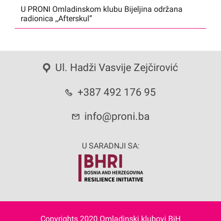
U PRONI Omladinskom klubu Bijeljina održana
radionica ,,Afterskul”
Ul. Hadži Vasvije Zejčirović
+387 492 176 95
info@proni.ba
U SARADNJI SA:
Copyrights 2020 Omladinski klubovi BiH