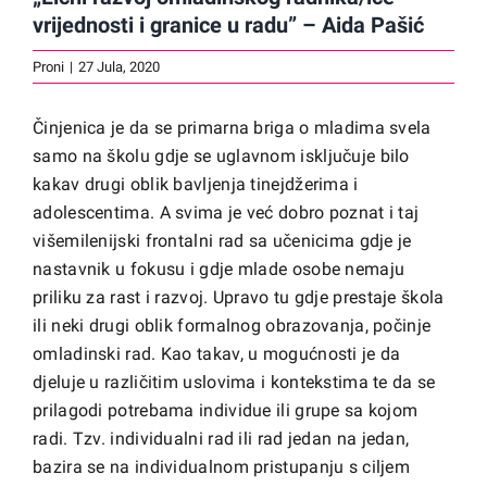
vrijednosti i granice u radu” – Aida Pašić
Proni
|
27 Jula, 2020
Činjenica je da se primarna briga o mladima svela
samo na školu gdje se uglavnom isključuje bilo
kakav drugi oblik bavljenja tinejdžerima i
adolescentima. A svima je već dobro poznat i taj
višemilenijski frontalni rad sa učenicima gdje je
nastavnik u fokusu i gdje mlade osobe nemaju
priliku za rast i razvoj. Upravo tu gdje prestaje škola
ili neki drugi oblik formalnog obrazovanja, počinje
omladinski rad. Kao takav, u mogućnosti je da
djeluje u različitim uslovima i kontekstima te da se
prilagodi potrebama individue ili grupe sa kojom
radi. Tzv. individualni rad ili rad jedan na jedan,
bazira se na individualnom pristupanju s ciljem