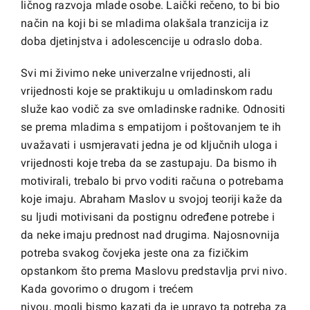
ličnog razvoja mlade osobe. Laički rečeno, to bi bio
način na koji bi se mladima olakšala tranzicija iz
doba djetinjstva i adolescencije u odraslo doba.
Svi mi živimo neke univerzalne vrijednosti, ali
vrijednosti koje se praktikuju u omladinskom radu
služe kao vodič za sve omladinske radnike. Odnositi
se prema mladima s empatijom i poštovanjem te ih
uvažavati i usmjeravati jedna je od ključnih uloga i
vrijednosti koje treba da se zastupaju. Da bismo ih
motivirali, trebalo bi prvo voditi računa o potrebama
koje imaju. Abraham Maslov u svojoj teoriji kaže da
su ljudi motivisani da postignu određene potrebe i
da neke imaju prednost nad drugima. Najosnovnija
potreba svakog čovjeka jeste ona za fizičkim
opstankom što prema Maslovu predstavlja prvi nivo.
Kada govorimo o drugom i trećem
nivou, mogli bismo kazati da je upravo ta potreba za