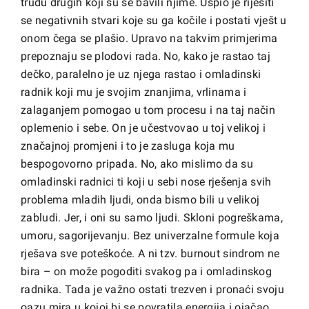
trudu drugih koji su se bavili njime. Uspio je riješiti
se negativnih stvari koje su ga kočile i postati vješt u
onom čega se plašio. Upravo na takvim primjerima
prepoznaju se plodovi rada. No, kako je rastao taj
dečko, paralelno je uz njega rastao i omladinski
radnik koji mu je svojim znanjima, vrlinama i
zalaganjem pomogao u tom procesu i na taj način
oplemenio i sebe. On je učestvovao u toj velikoj i
značajnoj promjeni i to je zasluga koja mu
bespogovorno pripada. No, ako mislimo da su
omladinski radnici ti koji u sebi nose rješenja svih
problema mladih ljudi, onda bismo bili u velikoj
zabludi. Jer, i oni su samo ljudi. Skloni pogreškama,
umoru, sagorijevanju. Bez univerzalne formule koja
rješava sve poteškoće. A ni tzv. burnout sindrom ne
bira – on može pogoditi svakog pa i omladinskog
radnika. Tada je važno ostati trezven i pronaći svoju
oazu mira u kojoj bi se povratila energija i ojačao