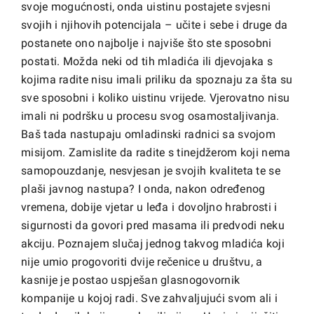
svoje mogućnosti, onda uistinu postajete svjesni
svojih i njihovih potencijala – učite i sebe i druge da
postanete ono najbolje i najviše što ste sposobni
postati. Možda neki od tih mladića ili djevojaka s
kojima radite nisu imali priliku da spoznaju za šta su
sve sposobni i koliko uistinu vrijede. Vjerovatno nisu
imali ni podršku u procesu svog osamostaljivanja.
Baš tada nastupaju omladinski radnici sa svojom
misijom. Zamislite da radite s tinejdžerom koji nema
samopouzdanje, nesvjesan je svojih kvaliteta te se
plaši javnog nastupa? I onda, nakon određenog
vremena, dobije vjetar u leđa i dovoljno hrabrosti i
sigurnosti da govori pred masama ili predvodi neku
akciju. Poznajem slučaj jednog takvog mladića koji
nije umio progovoriti dvije rečenice u društvu, a
kasnije je postao uspješan glasnogovornik
kompanije u kojoj radi. Sve zahvaljujući svom ali i