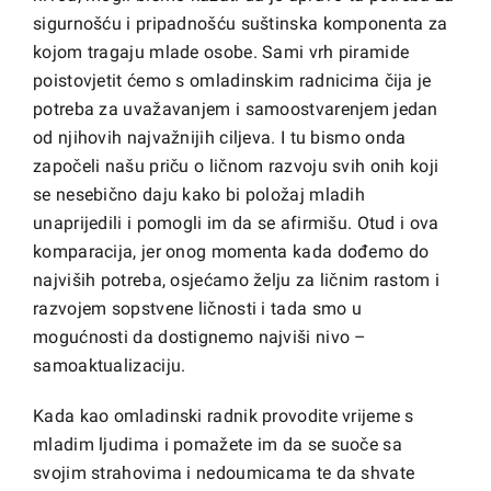
sigurnošću i pripadnošću suštinska komponenta za
kojom tragaju mlade osobe. Sami vrh piramide
poistovjetit ćemo s omladinskim radnicima čija je
potreba za uvažavanjem i samoostvarenjem jedan
od njihovih najvažnijih ciljeva. I tu bismo onda
započeli našu priču o ličnom razvoju svih onih koji
se nesebično daju kako bi položaj mladih
unaprijedili i pomogli im da se afirmišu. Otud i ova
komparacija, jer onog momenta kada dođemo do
najviših potreba, osjećamo želju za ličnim rastom i
razvojem sopstvene ličnosti i tada smo u
mogućnosti da dostignemo najviši nivo –
samoaktualizaciju.
Kada kao omladinski radnik provodite vrijeme s
mladim ljudima i pomažete im da se suoče sa
svojim strahovima i nedoumicama te da shvate