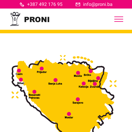
Skip
+387 492 176 95
info@proni.ba
to
content