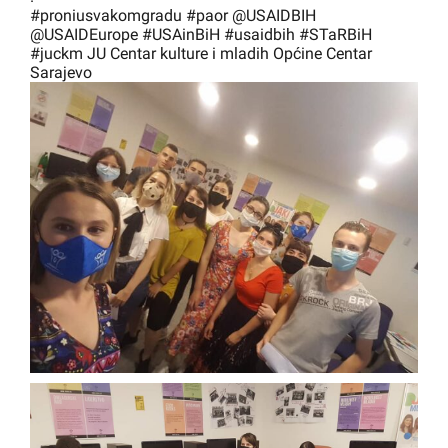
#proniusvakomgradu
#paor
@USAIDBIH
@USAIDEurope
#USAinBiH
#usaidbih
#STaRBiH
#juckm
JU Centar kulture i mladih Općine Centar
Sarajevo