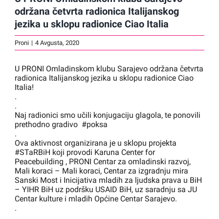
održana četvrta radionica Italijanskog
jezika u sklopu radionice Ciao Italia
Proni
|
4 Avgusta, 2020
U PRONI Omladinskom klubu Sarajevo održana četvrta
radionica Italijanskog jezika u sklopu radionice Ciao
Italia!
.
.
Naj radionici smo učili konjugaciju glagola, te ponovili
prethodno gradivo
#poksa
.
Ova aktivnost organizirana je u sklopu projekta
#STaRBiH koji provodi Karuna Center for
Peacebuilding , PRONI Centar za omladinski razvoj,
Mali koraci – Mali koraci, Centar za izgradnju mira
Sanski Most i Inicijativa mladih za ljudska prava u BiH
– YIHR BiH uz podršku USAID BiH, uz saradnju sa JU
Centar kulture i mladih Općine Centar Sarajevo.
.
.