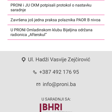
PRONI i JU CKM potpisali protokol o nastavku
saradnje
Završena još jedna praksa polaznika PAOR B nivoa
U PRONI Omladinskom klubu Bijeljina održana
radionica ,,Afterskul”
Ul. Hadži Vasvije Zejčirović
+387 492 176 95
info@proni.ba
U SARADNJI SA: