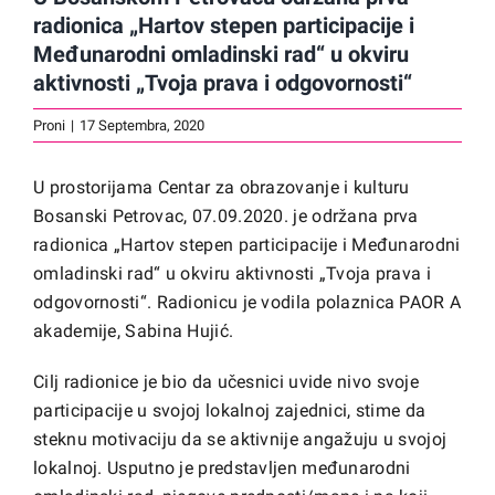
radionica „Hartov stepen participacije i
Međunarodni omladinski rad“ u okviru
aktivnosti „Tvoja prava i odgovornosti“
Proni
|
17 Septembra, 2020
U prostorijama Centar za obrazovanje i kulturu
Bosanski Petrovac, 07.09.2020. je održana prva
radionica „Hartov stepen participacije i Međunarodni
omladinski rad“ u okviru aktivnosti „Tvoja prava i
odgovornosti“. Radionicu je vodila polaznica PAOR A
akademije, Sabina Hujić.
Cilj radionice je bio da učesnici uvide nivo svoje
participacije u svojoj lokalnoj zajednici, stime da
steknu motivaciju da se aktivnije angažuju u svojoj
lokalnoj. Usputno je predstavljen međunarodni