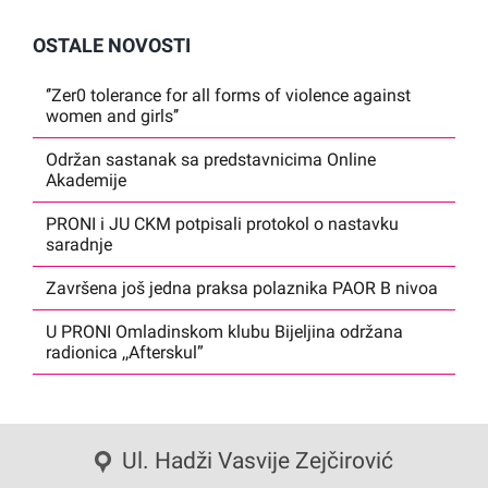
OSTALE NOVOSTI
‘’Zer0 tolerance for all forms of violence against
women and girls’’
Održan sastanak sa predstavnicima Online
Akademije
PRONI i JU CKM potpisali protokol o nastavku
saradnje
Završena još jedna praksa polaznika PAOR B nivoa
U PRONI Omladinskom klubu Bijeljina održana
radionica ,,Afterskul”
Ul. Hadži Vasvije Zejčirović