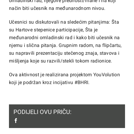
omladinski rad, njegove prednosti/mane i na koji
način biti učesnik na međunarodnom nivou.
Učesnici su diskutovali na sledećim pitanjima: Šta
su Hartove stepenice participacije, Šta je
međunarodni omladinski rad i kako biti učesnik na
njemu i slična pitanja. Grupnim radom, na flipčartu,
su napravili prezentaciju stečenog znaja, stavova i
mišljenja koje su razvili/stekli tokom radionice.
Ova aktivnost je realizirana projektom YouVolution
koji je podržan kroz incijativu #BHRI.
PODIJELI OVU PRIČU:
facebook