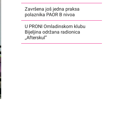
Završena još jedna praksa
polaznika PAOR B nivoa
U PRONI Omladinskom klubu
Bijeljina održana radionica
,,Afterskul”