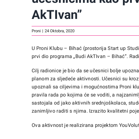
AkTIvan”
Proni
|
24 Oktobra, 2020
U Proni Klubu – Bihać (prostorija Start up Stu
prvi dio programa „Budi AkTIvan – Bihać“. Radi
Cilj radionice je bio da se učesnici bolje upoz
planom za sljedeće aktivnosti. Učesnici su kroz i
upoznali sa ciljevima i mogućnostima Proni kl
pravila rada po kojima će se voditi, a najzanimlji
sastojala od jako aktivnih srednjoškolaca, stude
zanimljivo raditi s njima. Izrazito kvalitetni poj
Ova aktivnost je realizirana projektom YouVolut