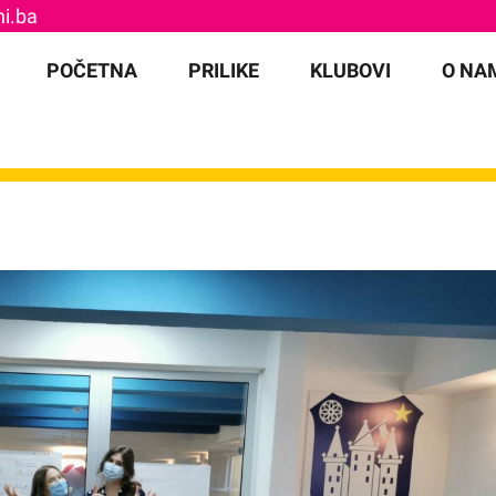
i.ba
for:
POČETNA
PRILIKE
KLUBOVI
O NA