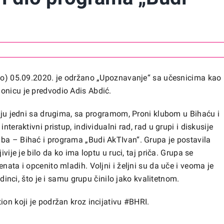
dio) 05.09.2020. je održano „Upoznavanje“ sa učesnicima kao
onicu je predvodio Adis Abdić.
naju jedni sa drugima, sa programom, Proni klubom u Bihaću i
nteraktivni pristup, individualni rad, rad u grupi i diskusije
uba – Bihać i programa „Budi AkTIvan“. Grupa je postavila
vije je bilo da ko ima loptu u ruci, taj priča. Grupa se
nata i opcenito mladih. Voljni i željni su da uče i veoma je
edinci, što je i samu grupu činilo jako kvalitetnom.
ion koji je podržan kroz incijativu #BHRI.