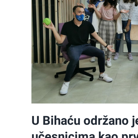
U Bihaću održano j
učesnicima kao prv