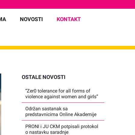
MA
NOVOSTI
KONTAKT
OSTALE NOVOSTI
‘’Zer0 tolerance for all forms of
violence against women and girls’’
Održan sastanak sa
predstavnicima Online Akademije
PRONI i JU CKM potpisali protokol
o nastavku saradnje