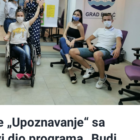
e „Upoznavanje“ sa
i dio programa „Budi